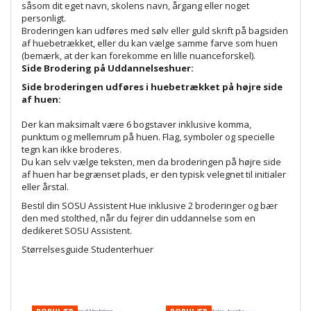
såsom dit eget navn, skolens navn, årgang eller noget
personligt.
Broderingen kan udføres med sølv eller guld skrift på bagsiden
af huebetrækket, eller du kan vælge samme farve som huen
(bemærk, at der kan forekomme en lille nuanceforskel).
Side Brodering på Uddannelseshuer:
Side broderingen udføres i huebetrækket på højre side
af huen:
Der kan maksimalt være 6 bogstaver inklusive komma,
punktum og mellemrum på huen. Flag, symboler og specielle
tegn kan ikke broderes.
Du kan selv vælge teksten, men da broderingen på højre side
af huen har begrænset plads, er den typisk velegnet til initialer
eller årstal.
Bestil din SOSU Assistent Hue inklusive 2 broderinger og bær
den med stolthed, når du fejrer din uddannelse som en
dedikeret SOSU Assistent.
Størrelsesguide Studenterhuer