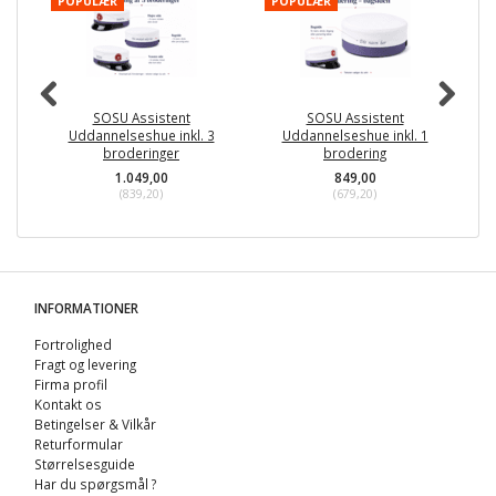
POPULÆR
POPULÆR
P
SOSU Assistent
SOSU Assistent
Uddannelseshue inkl. 3
Uddannelseshue inkl. 1
broderinger
brodering
1.049,00
849,00
(
839,20
)
(
679,20
)
INFORMATIONER
Fortrolighed
Fragt og levering
Firma profil
Kontakt os
Betingelser & Vilkår
Returformular
Størrelsesguide
Har du spørgsmål ?