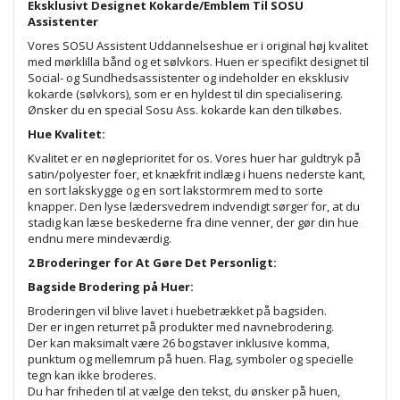
Eksklusivt Designet Kokarde/Emblem Til SOSU
Assistenter
Vores SOSU Assistent Uddannelseshue er i original høj kvalitet
med mørklilla bånd og et sølvkors. Huen er specifikt designet til
Social- og Sundhedsassistenter og indeholder en eksklusiv
kokarde (sølvkors), som er en hyldest til din specialisering.
Ønsker du en special Sosu Ass. kokarde kan den tilkøbes.
Hue Kvalitet:
Kvalitet er en nøgleprioritet for os. Vores huer har guldtryk på
satin/polyester foer, et knækfrit indlæg i huens nederste kant,
en sort lakskygge og en sort lakstormrem med to sorte
knapper. Den lyse lædersvedrem indvendigt sørger for, at du
stadig kan læse beskederne fra dine venner, der gør din hue
endnu mere mindeværdig.
2 Broderinger for At Gøre Det Personligt:
Bagside Brodering på Huer:
Broderingen vil blive lavet i huebetrækket på bagsiden.
Der er ingen returret på produkter med navnebrodering.
Der kan maksimalt være 26 bogstaver inklusive komma,
punktum og mellemrum på huen. Flag, symboler og specielle
tegn kan ikke broderes.
Du har friheden til at vælge den tekst, du ønsker på huen,