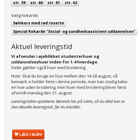
str. 59
str. 60
str. 61
str. 62
Vælg
Kokarde:
Sølvkors med rød rosette
Special Kokarde "Social- og sundhedsassistent uddannelsen"
Aktuel leveringstid
Vi afsender i øjeblikket studenterhuer og
uddannelseshuer inden for 1-4 hverdage.
Dette gælder også huer med brodering.
Note: Skal du bruge en hue mellem den 14-28 august, så
bemærk vi holder ferie i denne periode, man kan stadig købe
en hue uden brodering, men huer med brodering bliver først
afsendt mandag den 31. august.
Leveringstiden opdateres løbende her på siden, så du altid kan se
den aktuelle leveringstid, før du bestiller.
LÆG I KURV