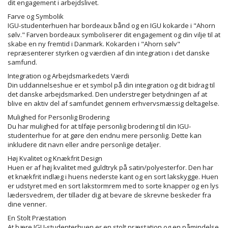
dit engagement i arbejdslivet.
Farve og Symbolik
IGU-studenterhuen har bordeaux bånd og en IGU kokarde i "Ahorn
sølv." Farven bordeaux symboliserer dit engagement og din vilje til at
skabe en ny fremtid i Danmark. Kokarden i "Ahorn sølv"
repræsenterer styrken og værdien af din integration i det danske
samfund.
Integration og Arbejdsmarkedets Værdi
Din uddannelseshue er et symbol på din integration og dit bidrag til
det danske arbejdsmarked. Den understreger betydningen af at
blive en aktiv del af samfundet gennem erhvervsmæssig deltagelse.
Mulighed for Personlig Brodering
Du har mulighed for at tilføje personlig brodering til din IGU-
studenterhue for at gøre den endnu mere personlig. Dette kan
inkludere dit navn eller andre personlige detaljer.
Høj Kvalitet og Knækfrit Design
Huen er af høj kvalitet med guldtryk på satin/polyesterfor. Den har
et knækfrit indlæg i huens nederste kant og en sort lakskygge. Huen
er udstyret med en sort lakstormrem med to sorte knapper og en lys
lædersvedrem, der tillader dig at bevare de skrevne beskeder fra
dine venner.
En Stolt Præstation
At bære IGU-studenterhuen er en stolt præstation og en påmindelse