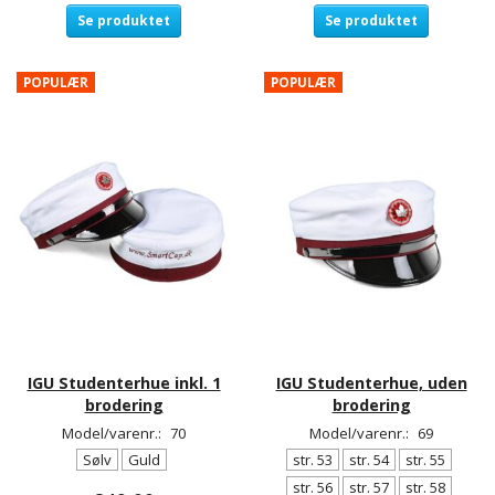
Se produktet
Se produktet
POPULÆR
POPULÆR
IGU Studenterhue inkl. 1
IGU Studenterhue, uden
brodering
brodering
Model/varenr.:
70
Model/varenr.:
69
Sølv
Guld
str. 53
str. 54
str. 55
str. 56
str. 57
str. 58