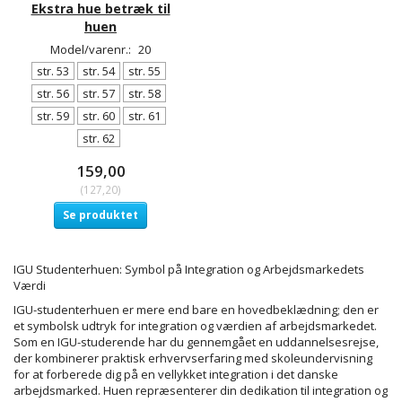
Ekstra hue betræk til
huen
Model/varenr.:
20
str. 53
str. 54
str. 55
str. 56
str. 57
str. 58
str. 59
str. 60
str. 61
str. 62
159,00
(
127,20
)
Se produktet
IGU Studenterhuen: Symbol på Integration og Arbejdsmarkedets
Værdi
IGU-studenterhuen er mere end bare en hovedbeklædning; den er
et symbolsk udtryk for integration og værdien af arbejdsmarkedet.
Som en IGU-studerende har du gennemgået en uddannelsesrejse,
der kombinerer praktisk erhvervserfaring med skoleundervisning
for at forberede dig på en vellykket integration i det danske
arbejdsmarked. Huen repræsenterer din dedikation til integration og