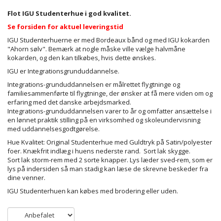
Flot IGU Studenterhue i god kvalitet.
Se forsiden for aktuel leveringstid
IGU Studenterhuerne er med Bordeaux bånd og med IGU kokarden
"Ahorn sølv". Bemærk at nogle måske ville vælge halvmåne
kokarden, og den kan tilkøbes, hvis dette ønskes.
IGU er Integrationsgrunduddannelse.
Integrations-grunduddannelsen er målrettet flygtninge og
familiesammenførte til flygtninge, der ønsker at få mere viden om og
erfaring med det danske arbejdsmarked.
Integrations-grunduddannelsen varer to år og omfatter ansættelse i
en lønnet praktik stilling på en virksomhed og skoleundervisning
med uddannelsesgodtgørelse.
Hue Kvalitet: Original Studenterhue med Guldtryk på Satin/polyester
foer. Knækfrit indlæg i huens nederste rand. Sort lak skygge.
Sort lak storm-rem med 2 sorte knapper. Lys læder sved-rem, som er
lys på indersiden så man stadig kan læse de skrevne beskeder fra
dine venner.
IGU Studenterhuen kan købes med brodering eller uden.