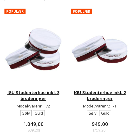
POPULÆR
POPULÆR
IGU Studenterhue inkl. 3
IGU Studenterhue inkl. 2
broderinger
broderinger
Model/varenr.:
72
Model/varenr.:
71
Sølv
Guld
Sølv
Guld
1.049,00
949,00
(
839,20
)
(
759,20
)