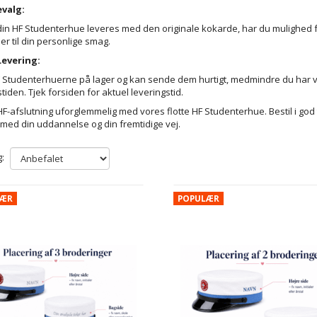
valg:
in HF Studenterhue leveres med den originale kokarde, har du mulighed fo
er til din personlige smag.
Levering:
F Studenterhuerne på lager og kan sende dem hurtigt, medmindre du har v
tiden. Tjek forsiden for aktuel leveringstid.
HF-afslutning uforglemmelig med vores flotte HF Studenterhue. Bestil i go
 med din uddannelse og din fremtidige vej.
:
LÆR
POPULÆR