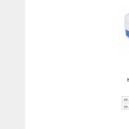
str
str