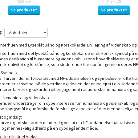
(
559,20
)
(
127,20
)
Se produktet
Se produktet
:
nterhuen med Lyseblåt Bånd og Korskokarde: En Fejring af Videnskab o
nterhuen med det lyseblå bånd og korskokarde er et ikonisk symbol på en
des dedikation til humaniora og videnskab. Denne hovedbeklædning er me
n, kreativitet og forståelse, som studerende har opnået gennem deres H
 Symbolik
er farven, der er forbundet med HF-uddannelsen og symboliserer ofte hu
rden er et symbol på de værdier og idealer, der er indlejret i din udda
terer farven og kokarden dit engagement i at udforske humaniora og s
å Humaniora og Videnskab
rhuen understreger din dybe interesse for humaniora og videnskab, og den 
e spørgsmål og udforske de forskellige aspekter af den menneskelige er
et og Indsigt
farve og korskokarden minder dig om, at din HF-uddannelse har udstyret dig 
 og menneskelig adfærd på en dybdegående måde.
og Intellektuel Vækst