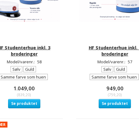
HF Studenterhue inkl. 3
HF Studenterhue inkl. 
broderinger
broderinger
Model/varenr.:
58
Model/varenr.:
57
Sølv
Guld
Sølv
Guld
Samme farve som huen
Samme farve som huen
1.049,00
949,00
(
839,20
)
(
759,20
)
Se produktet
Se produktet
LÆR