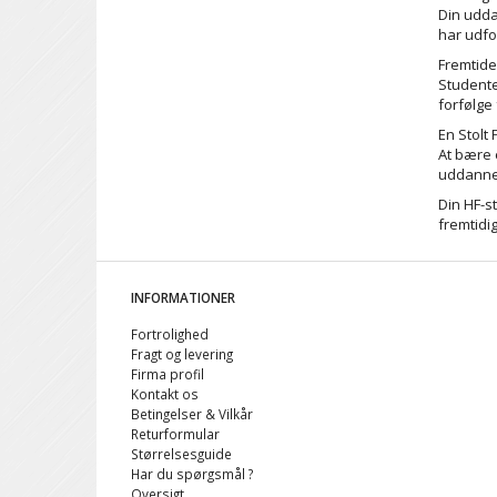
Din udda
har udfo
Fremtide
Studente
forfølge
En Stolt
At bære 
uddanne
Din HF-s
fremtidi
INFORMATIONER
Fortrolighed
Fragt og levering
Firma profil
Kontakt os
Betingelser & Vilkår
Returformular
Størrelsesguide
Har du spørgsmål ?
Oversigt