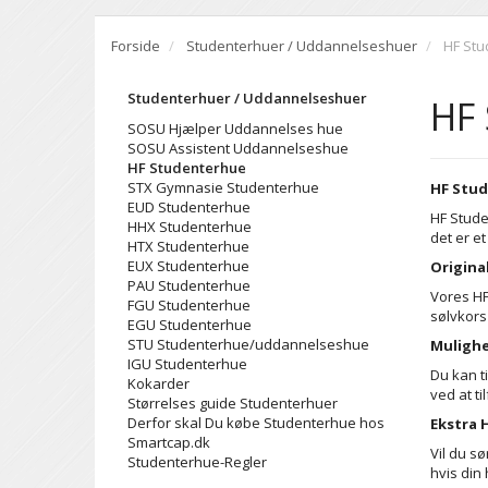
Forside
Studenterhuer / Uddannelseshuer
HF St
Studenterhuer / Uddannelseshuer
HF
SOSU Hjælper Uddannelses hue
SOSU Assistent Uddannelseshue
HF Studenterhue
STX Gymnasie Studenterhue
HF Stud
EUD Studenterhue
HF Stude
HHX Studenterhue
det er e
HTX Studenterhue
EUX Studenterhue
Origina
PAU Studenterhue
Vores HF
FGU Studenterhue
sølvkors
EGU Studenterhue
STU Studenterhue/uddannelseshue
Mulighe
IGU Studenterhue
Du kan t
Kokarder
ved at ti
Størrelses guide Studenterhuer
Derfor skal Du købe Studenterhue hos
Ekstra 
Smartcap.dk
Vil du s
Studenterhue-Regler
hvis din 