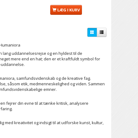
LÆG I KURV
g Humaniora
 lang uddannelsesrejse og en hyldest til de
get mere end en hat; den er et kraftfuldt symbol for
F-uddannelse.
maniora, samfundsvidenskab og de kreative fag.
nnelse, såsom etik, medmenneskelighed og viden. Sammen
amfundsvidenskabelige emner.
fejrer din evne til at tænke kritisk, analysere
faring.
med kreativitet og indsigt til at udforske kunst, kultur,