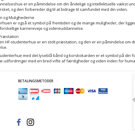
nnelseshue er en påmindelse om din åndelige og intellektuelle vækst unde
rsket, og den forbereder dig til at bidrage til samfundet med din viden.
n og Mulighederne
rhuen er også et symbol på fremtiden og de mange muligheder, der ligger f
 forskellige karriereveje og videreuddannelse.
 Præstation
en HF-studenterhue er en stolt præstation, og den er en påmindelse om din
lse.
tudenterhue med det lyseblå bånd og korskokarden er et symbol på din for
ge udfordringer med en bred vifte af færdigheder og viden inden for hum
BETALINGSMETODER