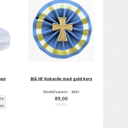
uen
Blå HF Kokarde med guld kors
Model/varenr.:
8641
89,00
 56
(
89,00
)
 60