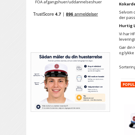
FOA afgangshuer/uddannelseshuer
Kokarde
Selvom d
der pass
Hurtig 
Vi har H
leverings
Gør din 
og lykke
Sortering
POPU