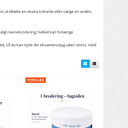
r at tilkøbe en ekstra kokarde eller vælge en anden,
algt navnebrodering, hvilket kan forlænge
d tid, så du kan nyde din eksamensdag uden stress. Held
POPULÆR