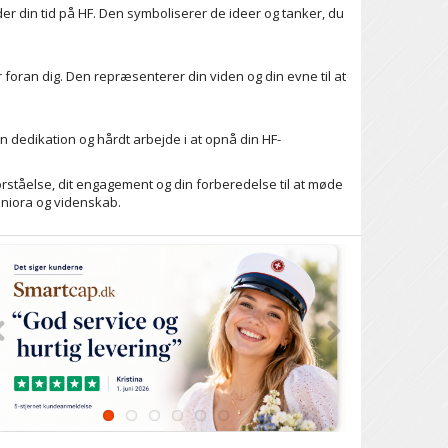
r din tid på HF. Den symboliserer de ideer og tanker, du
oran dig. Den repræsenterer din viden og din evne til at
 dedikation og hårdt arbejde i at opnå din HF-
ståelse, dit engagement og din forberedelse til at møde
aniora og videnskab.