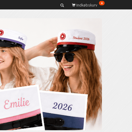
0
Indkøbskurv