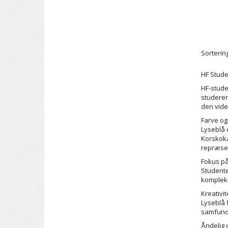
Sortering
HF Stude
HF-stude
studeren
den vide
Farve og
Lyseblå 
Korskoka
repræsen
Fokus p
Studente
kompleks
Kreativit
Lyseblå 
samfund
Åndelig 