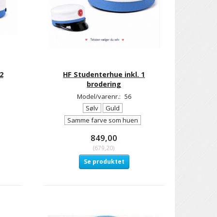
2
HF Studenterhue inkl. 1
brodering
Model/varenr.:
56
Sølv
Guld
Samme farve som huen
849,00
(
679,20
)
Se produktet