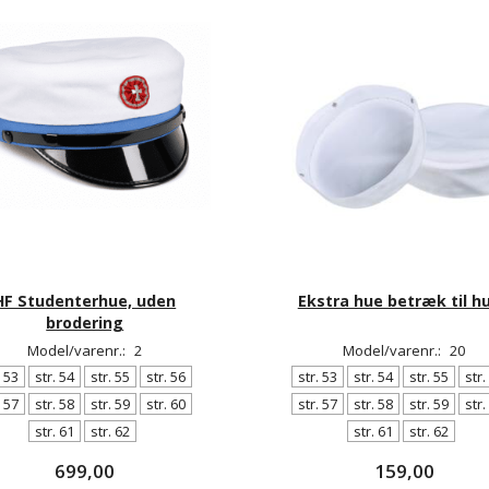
HF Studenterhue, uden
Ekstra hue betræk til h
brodering
Model/varenr.:
2
Model/varenr.:
20
. 53
str. 54
str. 55
str. 56
str. 53
str. 54
str. 55
str.
. 57
str. 58
str. 59
str. 60
str. 57
str. 58
str. 59
str.
str. 61
str. 62
str. 61
str. 62
699,00
159,00