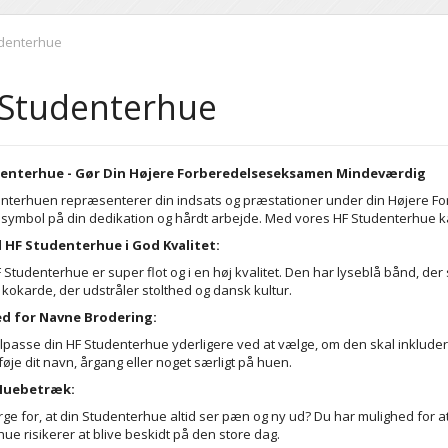
udenterhue
 Studenterhue
enterhue - Gør Din Højere Forberedelseseksamen Mindeværdig
nterhuen repræsenterer din indsats og præstationer under din Højere Fo
t symbol på din dedikation og hårdt arbejde. Med vores HF Studenterhue ka
l HF Studenterhue i God Kvalitet:
 Studenterhue er super flot og i en høj kvalitet. Den har lyseblå bånd, 
 kokarde, der udstråler stolthed og dansk kultur.
d for Navne Brodering:
ilpasse din HF Studenterhue yderligere ved at vælge, om den skal inklud
lføje dit navn, årgang eller noget særligt på huen.
Huebetræk:
ørge for, at din Studenterhue altid ser pæn og ny ud? Du har mulighed for a
hue risikerer at blive beskidt på den store dag.