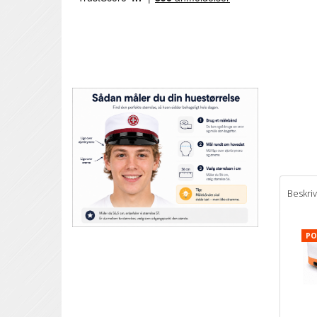
Beskri
PO