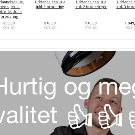
dannelse Hue,
Uddannelses Hue
Uddannelses Hue
Uddannel
med special
inkl. 1 brodering
inkl. 2 broderinger
inkl. 3 bro
okarde. Uden
brodering
699,00
849,00
949,00
1.049
(
559,20
)
(
679,20
)
(
759,20
)
(
839,