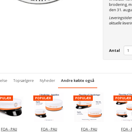
brodering, m
den 31. augu
Leveringstide
aktuelle leveri
Antal
velse
Topsælgere
Nyheder
Andre købte også
PULÆR
POPULÆR
POPULÆR
POPULÆR
FOA - PAU
FOA - PAU
FOA - PAU
FOA - 