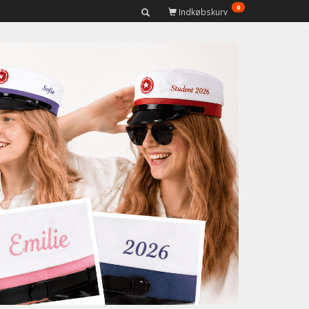
0
Indkøbskurv