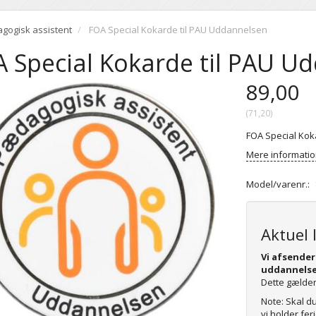
gogisk assistent
FOA Special Kokarde til PAU Uddannelsen
 Special Kokarde til PAU U
89,00
(
71,20
)
FOA Special Kok
Mere informati
Model/varenr.:
Aktuel 
Vi afsender
uddannelse
Dette gælder
Note: Skal d
vi holder fe