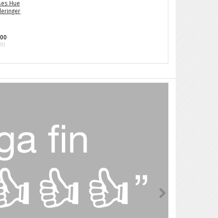
ses Hue
deringer
,00
20
)