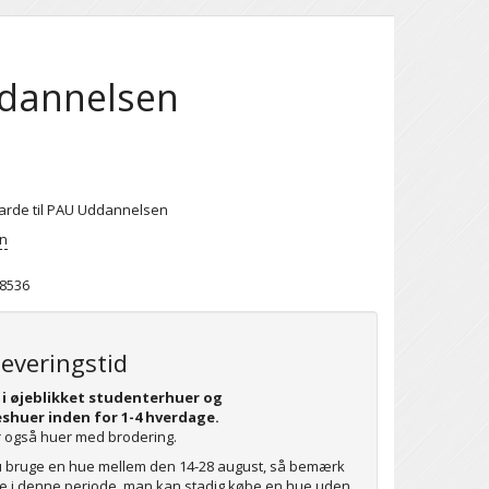
ddannelsen
arde til PAU Uddannelsen
on
8536
leveringstid
 i øjeblikket studenterhuer og
shuer inden for 1-4 hverdage.
 også huer med brodering.
u bruge en hue mellem den 14-28 august, så bemærk
rie i denne periode, man kan stadig købe en hue uden