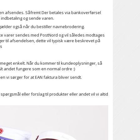
aren afsendes. Såfremt Der betales via bankoverførsel
 indbetaling og sende varen.
 gælder også når du bestiller navnebrodering.
este varer sendes med PostNord og vil således modtages
er til afsendelsen, dette vil typisk være beskrevet på
ms
et meget enkelt. Når du kommer til kundeoplysninger, så
Alt andet fungere som en normal ordre :)
n vi sørger for at EAN faktura bliver sendt.
gsmål eller forslag til produkter eller andet vil vi altid