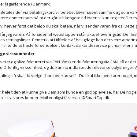
i er lagerførende i Danmark.
: Betales der via betalingskort, vil beløbet blive hævet samme dag som v
være opmærksom på at der går lidt længere tid inden vi kan register Deres
i hæver først det beløb du skal betale, når vi sender varen fra os. Dette
får jeg varen: På forsiden af webshoppen står aktuel leveringstid. De fl
res retningslinjer. Bemærk: at i tilfælde af helligdage kan der være ændring
 I tilfælde at haste forsendelser, kontakt da kundeservice pr. mail eller s
ige virksomheder
everet og blive faktureret via EAN. Ønsker du fakturering via EAN, så er d
u Offentlig virksomhed, og du kan nu indtastet de relevante oplysninger. 
taling, så skal du vælge "bankoverførsel" - Du skal ikke overfører noget, me
r hele tiden at kunne give Dem som kunde en god oplevelse, har De nogle spør
er fra vores kunder. Mail venligst til
service@SmartCap.dk