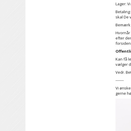
Lager: V
Betaling
skal De 
Bemærk v
Hvornår 
efter de
forsiden.
Offentl
Kan få l
vælger d
Vedr. Be
-------
Vi ønske
gerne hør