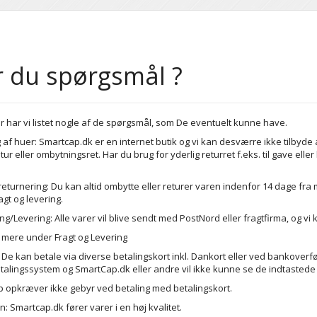
 du spørgsmål ?
 har vi listet nogle af de spørgsmål, som De eventuelt kunne have.
 af huer: Smartcap.dk er en internet butik og vi kan desværre ikke tilbyde
ur eller ombytningsret. Har du brug for yderlig returret f.eks. til gave eller 
returnering: Du kan altid ombytte eller returer varen indenfor 14 dage fra
agt og levering.
ng/Levering: Alle varer vil blive sendt med PostNord eller fragtfirma, og v
e mere under Fragt og Levering
 De kan betale via diverse betalingskort inkl. Dankort eller ved bankoverfør
talingssystem og SmartCap.dk eller andre vil ikke kunne se de indtastede
 opkræver ikke gebyr ved betaling med betalingskort.
n: Smartcap.dk fører varer i en høj kvalitet.