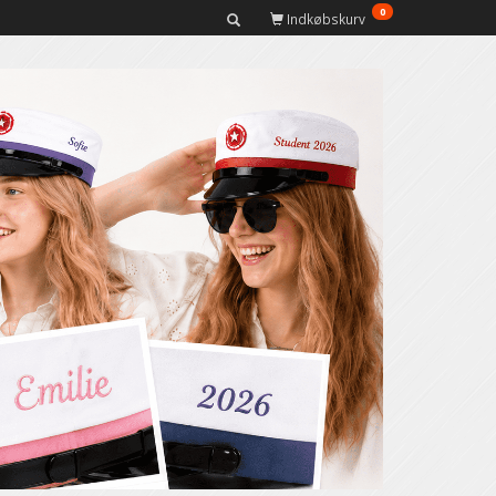
0
Indkøbskurv