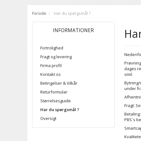
Forside
Har du spørgsmål ?
Har
INFORMATIONER
Fortrolighed
Nedenfor
Fragt og levering
Prøvning
Firma profil
dages ret
Kontakt os
smil.
Bytning/
Betingelser & Vilkår
under fr
Returformular
Afhentni
Størrelsesguide
Fragt: S
Har du spørgsmål ?
Betaling:
Oversigt
PBS`s be
Smartcap
Kvalitete