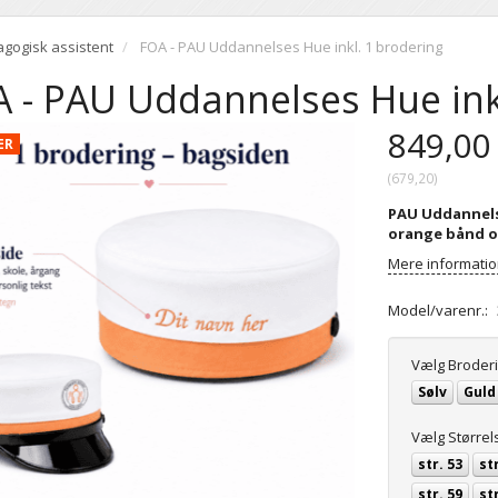
gogisk assistent
FOA - PAU Uddannelses Hue inkl. 1 brodering
 - PAU Uddannelses Hue ink
849,00
ÆR
(
679,20
)
PAU Uddannels
orange bånd og
Mere informati
Model/varenr.:
Vælg
Broderi
Sølv
Guld
Vælg
Størrel
str. 53
str
str. 59
str