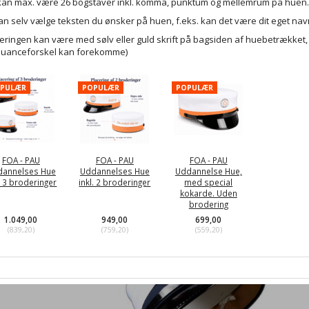
 kan max. være 26 bogstaver inkl. komma, punktum og mellemrum på huen. F
an selv vælge teksten du ønsker på huen, f.eks. kan det være dit eget navn,
deringen kan være med sølv eller guld skrift på bagsiden af huebetrækk
e nuanceforskel kan forekomme)
PULÆR
POPULÆR
POPULÆR
FOA - PAU
FOA - PAU
FOA - PAU
dannelses Hue
Uddannelses Hue
Uddannelse Hue,
l. 3 broderinger
inkl. 2 broderinger
med special
kokarde. Uden
brodering
1.049,00
949,00
699,00
(
839,20
)
(
759,20
)
(
559,20
)