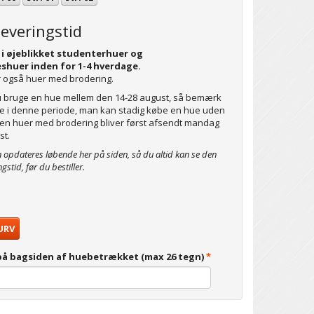
leveringstid
 i øjeblikket studenterhuer og
shuer inden for 1-4 hverdage.
 også huer med brodering.
u bruge en hue mellem den 14-28 august, så bemærk
rie i denne periode, man kan stadig købe en hue uden
en huer med brodering bliver først afsendt mandag
st.
n opdateres løbende her på siden, så du altid kan se den
ngstid, før du bestiller.
URV
på bagsiden af huebetrækket (max 26 tegn)