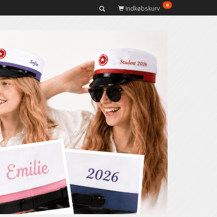
0
Indkøbskurv