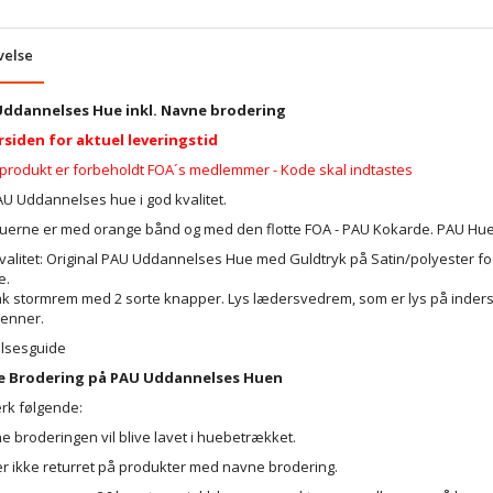
velse
ddannelses Hue inkl. Navne brodering
rsiden for aktuel leveringstid
 produkt er forbeholdt FOA´s medlemmer - Kode skal indtastes
AU Uddannelses hue i god kvalitet.
uerne er med orange bånd og med den flotte FOA - PAU Kokarde. PAU Hue
alitet: Original PAU Uddannelses Hue med Guldtryk på Satin/polyester foe
e.
lak stormrem med 2 sorte knapper. Lys lædersvedrem, som er lys på inder
venner.
elsesguide
e Brodering på PAU Uddannelses Huen
k følgende:
e broderingen vil blive lavet i huebetrækket.
er ikke returret på produkter med navne brodering.