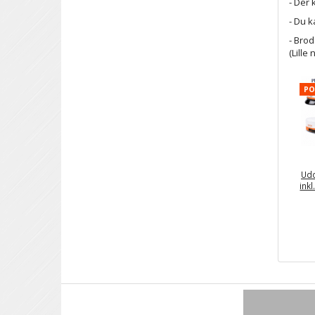
- Der
- Du k
- Bro
(Lill
PO
Ud
ink