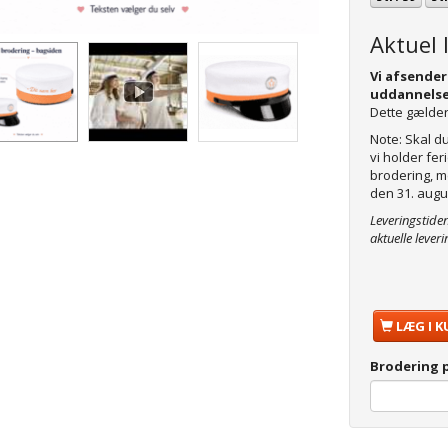
Aktuel 
Vi afsender
uddannelse
Dette gælder
Note: Skal d
vi holder fe
brodering, m
den 31. augu
Leveringstide
aktuelle leveri
LÆG I K
Brodering 