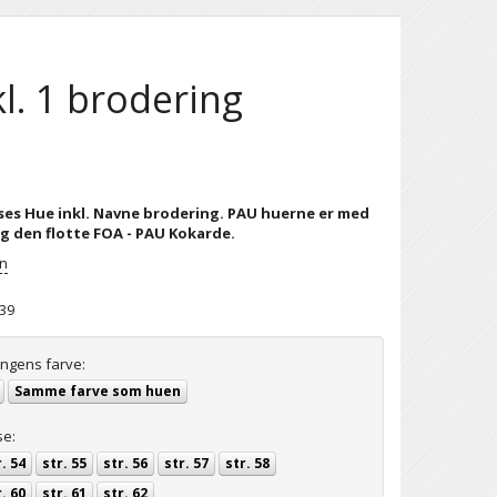
l. 1 brodering
es Hue inkl. Navne brodering. PAU huerne er med
 den flotte FOA - PAU Kokarde.
on
39
ngens farve:
Samme farve som huen
se:
. 54
str. 55
str. 56
str. 57
str. 58
. 60
str. 61
str. 62