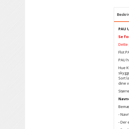
Beskri
PAU U
Se fo
Dette
Flot P
PAU h
Hue Kv
skygg
Sort 
dine 
Størr
Navn
Bemær
- Navn
- Der 