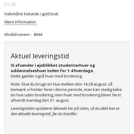
(
71,20
)
Halvmåne kokarde i guld look
Mere information
Model/varenr.:
8644
Aktuel leveringstid
Vi afsender i øjeblikket studenterhuer og
uddannelseshuer inden for 1-4 hverdage.
Dette gælder også huer med brodering.
Note: Skal du bruge en hue mellem den 14-28 august, så
bemærk vi holder ferie i denne periode, man kan stadig købe
en hue uden brodering, men huer med brodering bliver først
afsendt mandag den 31. august.
Leveringstiden opdateres løbende her på siden, så du altid kan se
den aktuelle leveringstid, før du bestiller.