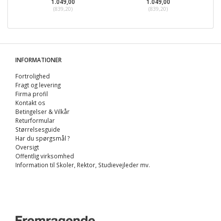
1.049,00
1.049,00
(
839,20
)
(
839,20
)
INFORMATIONER
Fortrolighed
Fragt og levering
Firma profil
Kontakt os
Betingelser & Vilkår
Returformular
Størrelsesguide
Har du spørgsmål ?
Oversigt
Offentlig virksomhed
Information til Skoler, Rektor, Studievejleder mv.