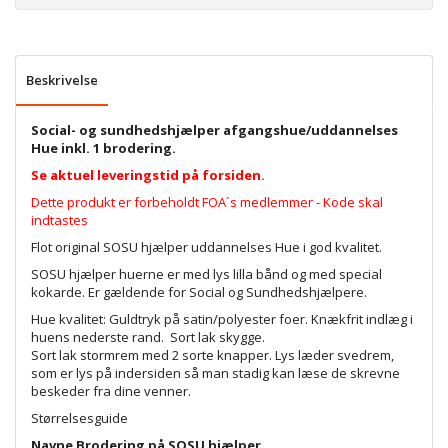
Beskrivelse
Social- og sundhedshjælper afgangshue/uddannelses
Hue inkl. 1 brodering.
Se aktuel leveringstid på forsiden.
Dette produkt er forbeholdt FOA´s medlemmer - Kode skal
indtastes
Flot original SOSU hjælper uddannelses Hue i god kvalitet.
SOSU hjælper huerne er med lys lilla bånd og med special
kokarde. Er gældende for Social og Sundhedshjælpere.
Hue kvalitet: Guldtryk på satin/polyester foer. Knækfrit indlæg i
huens nederste rand. Sort lak skygge.
Sort lak stormrem med 2 sorte knapper. Lys læder svedrem,
som er lys på indersiden så man stadig kan læse de skrevne
beskeder fra dine venner.
Størrelsesguide
Navne Brodering på SOSU hjælper