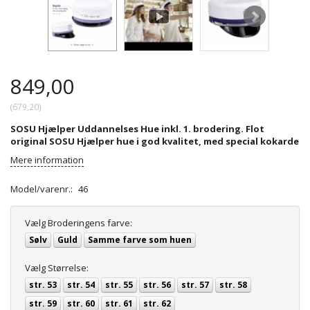
849,00
(
679,20
)
SOSU Hjælper Uddannelses Hue inkl. 1. brodering. Flot
original SOSU Hjælper hue i god kvalitet, med special kokarde
Mere information
Model/varenr.:
46
Vælg
Broderingens farve:
Sølv
Guld
Samme farve som huen
Vælg
Størrelse:
str. 53
str. 54
str. 55
str. 56
str. 57
str. 58
str. 59
str. 60
str. 61
str. 62