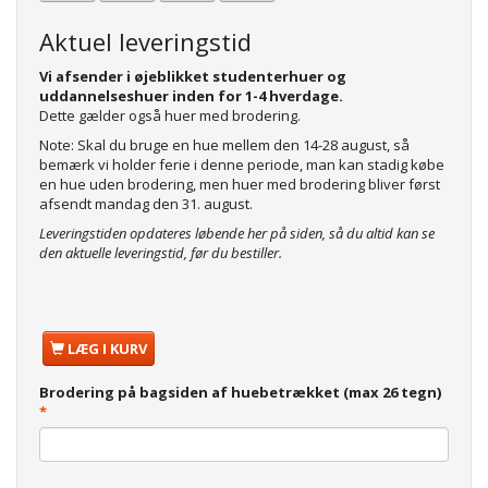
Aktuel leveringstid
Vi afsender i øjeblikket studenterhuer og
uddannelseshuer inden for 1-4 hverdage.
Dette gælder også huer med brodering.
Note: Skal du bruge en hue mellem den 14-28 august, så
bemærk vi holder ferie i denne periode, man kan stadig købe
en hue uden brodering, men huer med brodering bliver først
afsendt mandag den 31. august.
Leveringstiden opdateres løbende her på siden, så du altid kan se
den aktuelle leveringstid, før du bestiller.
LÆG I KURV
Brodering på bagsiden af huebetrækket (max 26 tegn)