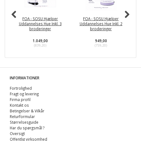
FOA - SOSU Hjælper
FOA - SOSU Hjælper
Uddannelses Hue Inkl. 3
Uddannelses Hue Inkl. 2
broderinger
broderinger
1.049,00
949,00
(
839,20
)
(
759,20
)
INFORMATIONER
Fortrolighed
Fragt og levering
Firma profil
Kontakt os
Betingelser & Vilkår
Returformular
Størrelsesguide
Har du spørgsmål ?
Oversigt
Offentlig virksomhed