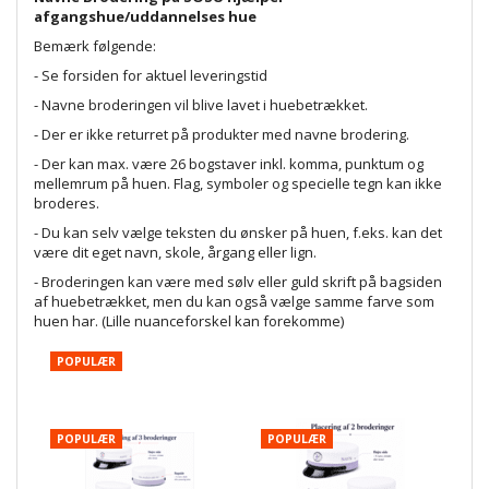
afgangshue/uddannelses hue
Bemærk følgende:
- Se forsiden for aktuel leveringstid
- Navne broderingen vil blive lavet i huebetrækket.
- Der er ikke returret på produkter med navne brodering.
- Der kan max. være 26 bogstaver inkl. komma, punktum og
mellemrum på huen. Flag, symboler og specielle tegn kan ikke
broderes.
- Du kan selv vælge teksten du ønsker på huen, f.eks. kan det
være dit eget navn, skole, årgang eller lign.
- Broderingen kan være med sølv eller guld skrift på bagsiden
af huebetrækket, men du kan også vælge samme farve som
huen har. (Lille nuanceforskel kan forekomme)
POPULÆR
POPULÆR
POPULÆR
P