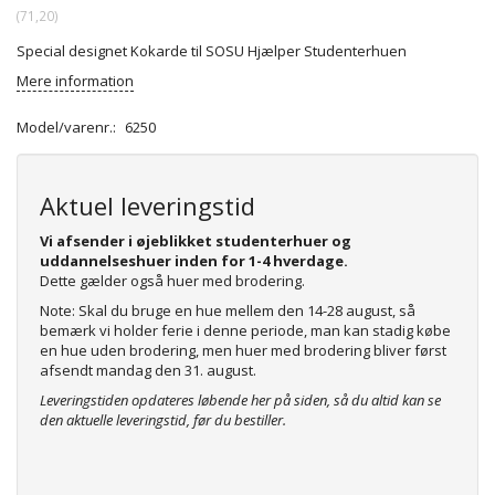
(
71,20
)
Special designet Kokarde til SOSU Hjælper Studenterhuen
Mere information
Model/varenr.:
6250
Aktuel leveringstid
Vi afsender i øjeblikket studenterhuer og
uddannelseshuer inden for 1-4 hverdage.
Dette gælder også huer med brodering.
Note: Skal du bruge en hue mellem den 14-28 august, så
bemærk vi holder ferie i denne periode, man kan stadig købe
en hue uden brodering, men huer med brodering bliver først
afsendt mandag den 31. august.
Leveringstiden opdateres løbende her på siden, så du altid kan se
den aktuelle leveringstid, før du bestiller.