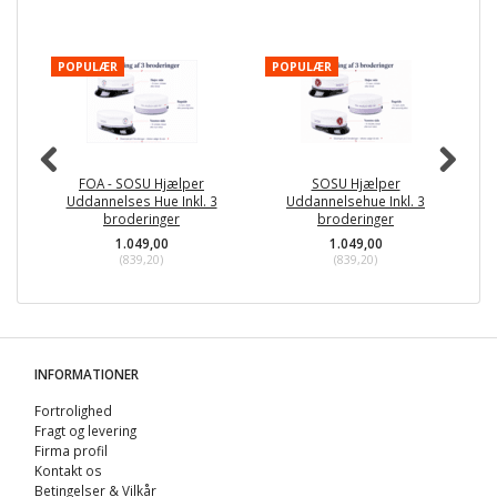
POPULÆR
POPULÆR
P
FOA - SOSU Hjælper
SOSU Hjælper
Uddannelses Hue Inkl. 3
Uddannelsehue Inkl. 3
broderinger
broderinger
1.049,00
1.049,00
(
839,20
)
(
839,20
)
INFORMATIONER
Fortrolighed
Fragt og levering
Firma profil
Kontakt os
Betingelser & Vilkår